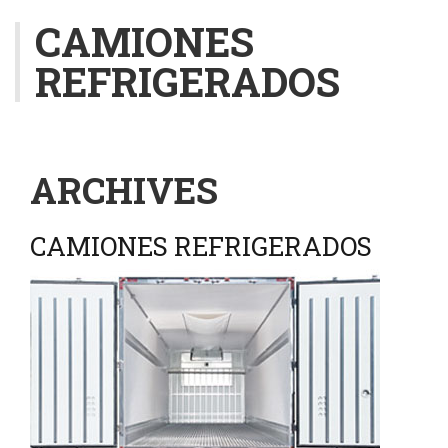
n
CAMIONES
a
v
REFRIGERADOS
i
g
a
t
i
ARCHIVES
o
n
CAMIONES REFRIGERADOS