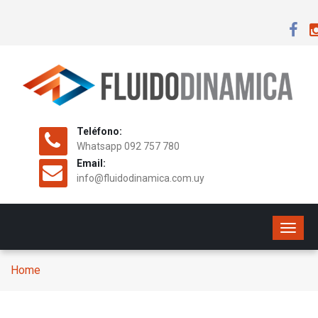
Teléfono:
Whatsapp 092 757 780
Email:
info@fluidodinamica.com.uy
T
o
g
Home
g
l
e